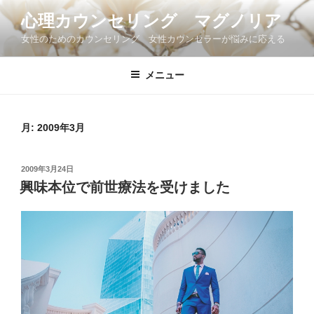
コ
心理カウンセリング マグノリア
ン
女性のためのカウンセリング 女性カウンセラーが悩みに応える
テ
ン
ツ
メニュー
へ
ス
キ
月:
2009年3月
ッ
プ
投
2009年3月24日
稿
興味本位で前世療法を受けました
日: