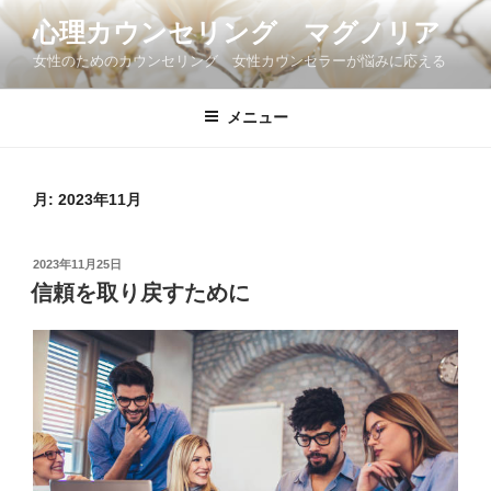
コ
心理カウンセリング マグノリア
ン
女性のためのカウンセリング 女性カウンセラーが悩みに応える
テ
ン
ツ
メニュー
へ
ス
キ
月:
2023年11月
ッ
プ
投
2023年11月25日
稿
信頼を取り戻すために
日: