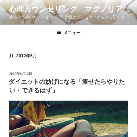
コ
心理カウンセリング マグノリア
ン
女性のためのカウンセリング 女性カウンセラーが悩みに応える
テ
ン
ツ
メニュー
へ
ス
キ
月:
2012年6月
ッ
プ
投
2012年6月13日
稿
ダイエットの妨げになる「痩せたらやりた
日:
い・できるはず」