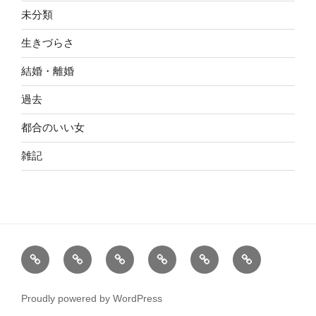
未分類
生きづらさ
結婚・離婚
過去
都合のいい女
雑記
ホ
カ
お
お
注
blog
ー
ウ
申
客
意
ム
ン
し
様
事
Proudly powered by WordPress
セ
込
の
項