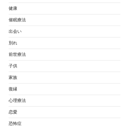
健康
催眠療法
出会い
別れ
前世療法
子供
家族
復縁
心理療法
恋愛
恐怖症