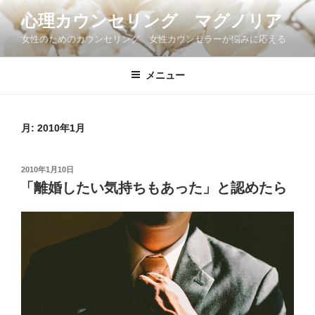
コ
心理カウンセリング マグノリア
ン
女性のためのカウンセリング 女性カウンセラーが悩みに応える
テ
ン
ツ
メニュー
へ
ス
キ
月:
2010年1月
ッ
プ
投
2010年1月10日
稿
「離婚したい気持ちもあった」と認めたら
日: