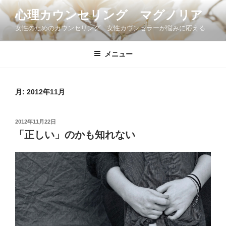
コ
心理カウンセリング マグノリア
ン
女性のためのカウンセリング 女性カウンセラーが悩みに応える
テ
ン
ツ
メニュー
へ
ス
キ
月:
2012年11月
ッ
プ
投
2012年11月22日
稿
「正しい」のかも知れない
日: