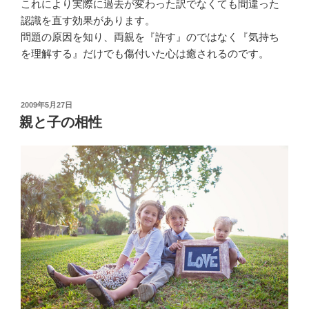
これにより実際に過去が変わった訳でなくても間違った
認識を直す効果があります。
問題の原因を知り、両親を『許す』のではなく『気持ち
を理解する』だけでも傷付いた心は癒されるのです。
投
2009年5月27日
稿
親と子の相性
日: