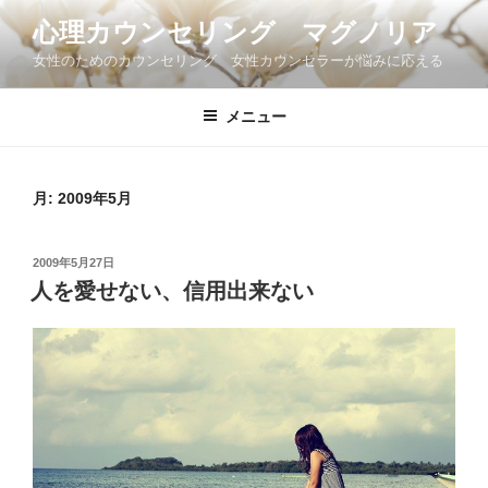
コ
心理カウンセリング マグノリア
ン
女性のためのカウンセリング 女性カウンセラーが悩みに応える
テ
ン
ツ
メニュー
へ
ス
キ
月:
2009年5月
ッ
プ
投
2009年5月27日
稿
人を愛せない、信用出来ない
日: