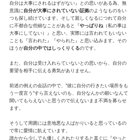
自分は大事にされるはずがない』との思いがある為、無
意識に
自分が大事にされていない証拠
のようなものをい
つも探し続けています。そして親しくなるにつれて自分
に不都合な些細なことがあると『
やっぱりね
（私の事は
大事にしてない）』と思い、実際には言われてもいない
ことも『言われた』『やられた』と思い込みます。その
ほうが
自分の中ではしっくりくる
のです。
また、自分は受け入れらていないとの思いから、自分の
要望を相手に伝える勇気がありません。
前述の例えの会話の中で、”彼に自分の行きたい場所をも
う一度言う”すら言えないのも、自分なんかの願いなんて
聞いてもらえないと思うので伝えないまま不満を募らせ
ます。
そうして周囲には意地悪な人ばかりいると思っているの
で常に愛情に飢えています。
誰かから少しでも優しくされたりすると直ぐに『やっと