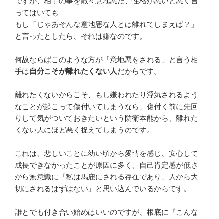
ですが、相手の事を散々意地悪だ、性格が悪いと悪く言
ってはいても
もし「じゃあそんな意地悪な人とは離れてしまえば？」
と言ったとしたら、それは嫌なのです。
何故ならばこのような方が「意地悪をされる」と言う相
手は
自分こそが離れたくない人
だからです。
離れたくないからこそ、もし嫌われたり浮気されるよう
なことが起こって傷付いてしまうなら、傷付く前に先回
りして気がついておきたいという防衛本能から、離れた
くない人にほど悪く捉えてしまうのです。
これは、悲しいことに幼い頃から愛情を感じ、安心して
成長できなかったことが原因に多く、自己肯定感が低さ
から無意識に「私は馬鹿にされる存在であり、人から大
切にされるはずはない」と思い込んでいるからです。
誰とでも付き合い始めはいいのですが、根底に『こんな