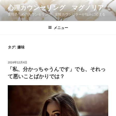
コ
心理カウンセリング マグノリア
ン
女性のためのカウンセリング 女性カウンセラーが悩みに応える
テ
ン
ツ
メニュー
へ
ス
キ
タグ:
嫌味
ッ
プ
投
2024年12月4日
稿
「私、分かっちゃうんです」でも、それっ
日:
て悪いことばかりでは？