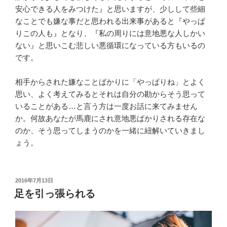
安心できる人をみつけた』と思いますが、少しして些細
なことでも嫌な事だと思われる出来事があると『やっぱ
りこの人も』となり、『私の周りには意地悪な人しかい
ない』と思いこむ悲しい悪循環になっている方もいるの
です。
相手からされた嫌なことばかりに「やっぱりね」とよく
思い、よく考えてみるとそれは自分の勘からそう思って
いることがある…と言う方は一度お話に来てみません
か。何故あなたが馬鹿にされ意地悪ばかりされる存在な
のか、そう思ってしまうのかを一緒に紐解いていきまし
ょう。
投
2016年7月13日
稿
足を引っ張られる
日: