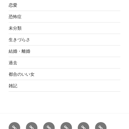
恋愛
恐怖症
未分類
生きづらさ
結婚・離婚
過去
都合のいい女
雑記
ホ
カ
お
お
注
blog