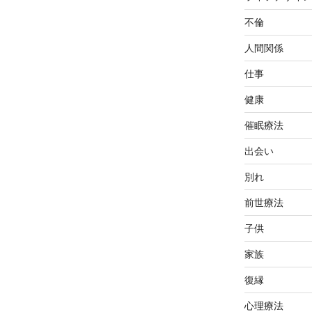
不倫
人間関係
仕事
健康
催眠療法
出会い
別れ
前世療法
子供
家族
復縁
心理療法