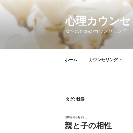
コ
ン
テ
心理カウンセ
ン
女性のためのカウンセリング 
ツ
へ
ス
キ
ホーム
カウンセリング
ッ
プ
タグ:
我儘
投
2009年5月27日
稿
親と子の相性
日: