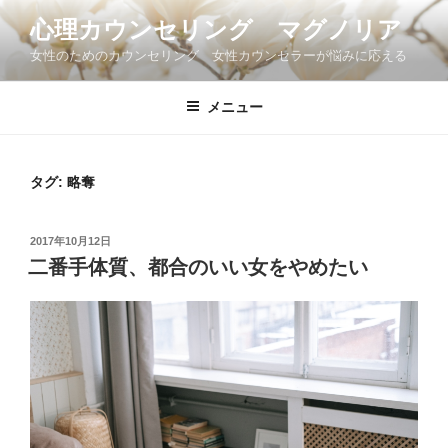
コ
心理カウンセリング マグノリア
ン
女性のためのカウンセリング 女性カウンセラーが悩みに応える
テ
ン
ツ
メニュー
へ
ス
キ
タグ:
略奪
ッ
プ
投
2017年10月12日
稿
二番手体質、都合のいい女をやめたい
日: