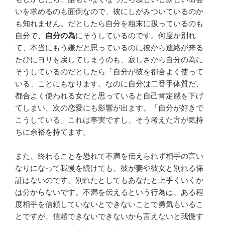
いを求めるのも面倒なので、彼にしがみついているのか
も知れません。だとしたら自分を粗末に扱っているのも
自分で、
自分の為
にそうしているのです。何度か別れ
て、本当にもう嫌だと思っているのに彼から連絡が来る
たびにヨリを戻してしまうのも、寂しさから自分の為に
そうしているのだとしたら「自分が彼を都合よく使って
いる」ことにもなります。なのに自分は二番手体質だ、
都合よく使われる女だと思っていると自己肯定感を下げ
てしまい、次の恋愛にも影響が出ます。「自分が好きで
こうしている」これは事実ですし、そう考えた方が気持
ちに余裕を持てます。
また、終わることを恐れて不満を伝えられず相手の言い
なりになって我慢を続けても、彼が妻や彼女と別れる保
証はないのです。別れたとしてもあなたと上手くいくか
は分からないです。不満を伝えるという行為は、ある程
度相手を信頼していないとできないことで勇気もいるこ
とですが、信頼できないできないから言えないと我慢す