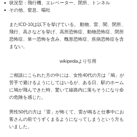
状況型：飛行機、エレベーター、閉所、トンネル
その他、窒息、嘔吐
またICD-10は以下を挙げている。 動物、雷、闇、閉所、
飛行、高さなどを挙げ、高所恐怖症、動物恐怖症、閉所
恐怖症、単一恐怖を含み、醜形恐怖症、疾病恐怖症を含
まない。
wikipediaより引用
ご相談にこられた方の中には、女性40代の方は「鳩」が
苦手で避けるようにしてはいるが、ある日、駅のホーム
に鳩が飛んできた時、驚いて線路内に落ちそうになり命
の危険を感じた。
男性50代の方は「雷」が怖くて、雷が鳴ると仕事中にお
客さんの前でうずくまるようになってしまうという方も
いました。