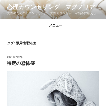
コ
心理カウンセリング マグノリア
ン
女性のためのカウンセリング 女性カウンセラーが悩みに応える
テ
ン
ツ
メニュー
へ
ス
キ
タグ:
限局性恐怖症
ッ
プ
投
2021年7月2日
稿
特定の恐怖症
日: