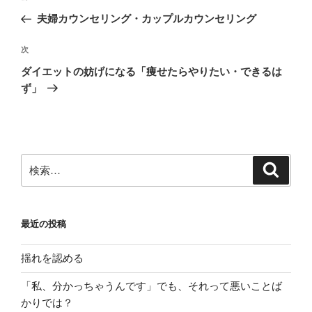
稿
の
夫婦カウンセリング・カップルカウンセリング
ナ
投
ビ
稿
次
次
ゲ
の
ダイエットの妨げになる「痩せたらやりたい・できるは
投
ー
ず」
稿
シ
ョ
ン
検
検
索
索:
最近の投稿
揺れを認める
「私、分かっちゃうんです」でも、それって悪いことば
かりでは？