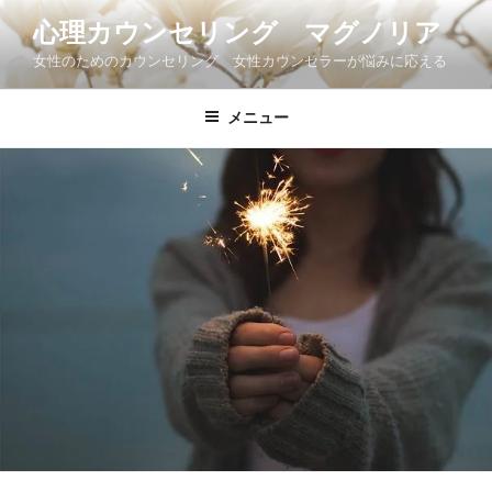
コ
心理カウンセリング マグノリア
ン
女性のためのカウンセリング 女性カウンセラーが悩みに応える
テ
ン
ツ
メニュー
へ
ス
キ
ッ
プ