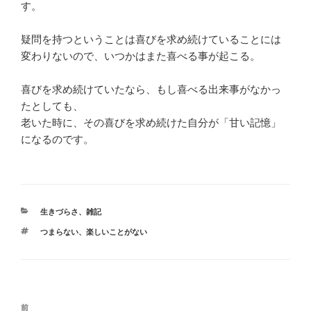
す。
疑問を持つということは喜びを求め続けていることには
変わりないので、いつかはまた喜べる事が起こる。
喜びを求め続けていたなら、もし喜べる出来事がなかっ
たとしても、
老いた時に、その喜びを求め続けた自分が「甘い記憶」
になるのです。
カ
生きづらさ
、
雑記
テ
タ
つまらない
、
楽しいことがない
ゴ
グ
リ
ー
投
前
前