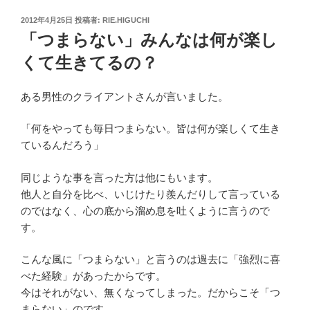
投
2012年4月25日
投稿者:
RIE.HIGUCHI
稿
「つまらない」みんなは何が楽し
日:
くて生きてるの？
ある男性のクライアントさんが言いました。
「何をやっても毎日つまらない。皆は何が楽しくて生き
ているんだろう」
同じような事を言った方は他にもいます。
他人と自分を比べ、いじけたり羨んだりして言っている
のではなく、心の底から溜め息を吐くように言うので
す。
こんな風に「つまらない」と言うのは過去に「強烈に喜
べた経験」があったからです。
今はそれがない、無くなってしまった。だからこそ「つ
まらない」のです。