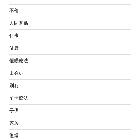
不倫
人間関係
仕事
健康
催眠療法
出会い
別れ
前世療法
子供
家族
復縁