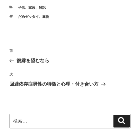
カ
子供
、
家族
、
雑記
テ
タ
だめゼッタイ
、
薬物
ゴ
グ
リ
ー
投
前
前
稿
の
復縁を望むなら
ナ
投
ビ
稿
次
次
ゲ
の
回避依存症男性の特徴と心理・付き合い方
投
ー
稿
シ
ョ
ン
検
検
索
索: