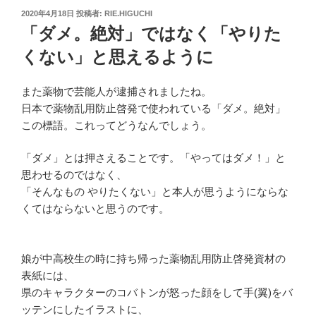
投
2020年4月18日
投稿者:
RIE.HIGUCHI
稿
「ダメ。絶対」ではなく「やりた
日:
くない」と思えるように
また薬物で芸能人が逮捕されましたね。
日本で薬物乱用防止啓発で使われている「ダメ。絶対」
この標語。これってどうなんでしょう。
「ダメ」とは押さえることです。「やってはダメ！」と
思わせるのではなく、
「そんなもの やりたくない」と本人が思うようにならな
くてはならないと思うのです。
娘が中高校生の時に持ち帰った薬物乱用防止啓発資材の
表紙には、
県のキャラクターのコバトンが怒った顔をして手(翼)をバ
ッテンにしたイラストに、