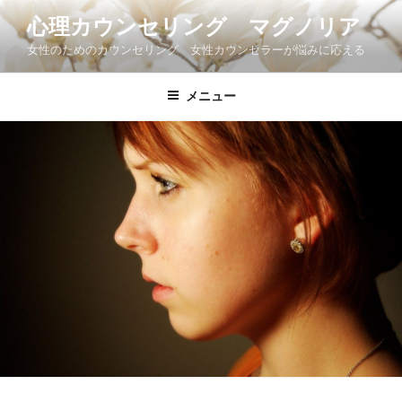
コ
心理カウンセリング マグノリア
ン
女性のためのカウンセリング 女性カウンセラーが悩みに応える
テ
ン
ツ
メニュー
へ
ス
キ
ッ
プ