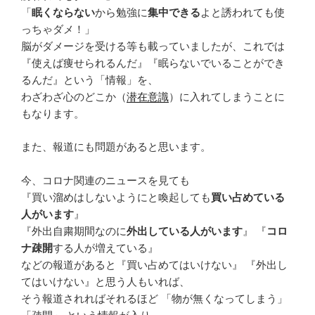
「
眠くならない
から勉強に
集中できる
よと誘われても使
っちゃダメ！」
脳がダメージを受ける等も載っていましたが、これでは
『使えば痩せられるんだ』『眠らないでいることができ
るんだ』という「情報」を、
わざわざ心のどこか（
潜在意識
）に入れてしまうことに
もなります。
また、報道にも問題があると思います。
今、コロナ関連のニュースを見ても
『買い溜めはしないようにと喚起しても
買い占めている
人がいます
』
『外出自粛期間なのに
外出している人がいます
』 『
コロ
ナ疎開
する人が増えている』
などの報道があると『買い占めてはいけない』 『外出し
てはいけない』と思う人もいれば、
そう報道されればそれるほど 「物が無くなってしまう」