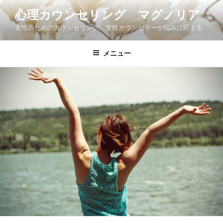
コ
心理カウンセリング マグノリア
ン
女性のためのカウンセリング 女性カウンセラーが悩みに応える
テ
ン
ツ
メニュー
へ
ス
キ
ッ
プ