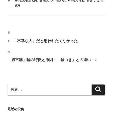
タ
夢中になれるもの
、
好きなこと
、
好きなことを見つける
、
自分らしい生
ゴ
グ
き方
リ
ー
投
前
前
稿
の
「不幸な人」だと思われたくなかった
ナ
投
ビ
稿
次
次
ゲ
の
「虚言癖」嘘の特徴と原因・「嘘つき」との違い
投
ー
稿
シ
ョ
ン
検
検
索
索:
最近の投稿