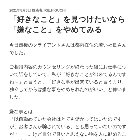
投
2021年8月3日
投稿者:
RIE.HIGUCHI
稿
「好きなこと」を見つけたいなら
日:
「嫌なこと」をやめてみる
今日最後のクライアントさんは都内在住の若い社長さん
でした。
ご相談内容のカウンセリングが終わった後にお仕事につ
いて話をしていて、私が「好きなことが出来てるんです
ね～」と言うと、「好きな事が出来ていると言うより、
独立してからは嫌な事をやめられたのがいい」と仰いま
した。
嫌な事とは、
「以前勤めていた会社はとても儲かってはいたのです
が、お客さんが騙されている、とも思っていないのです
が・・・。けど自分で良いと思えない物を人に勧めるこ