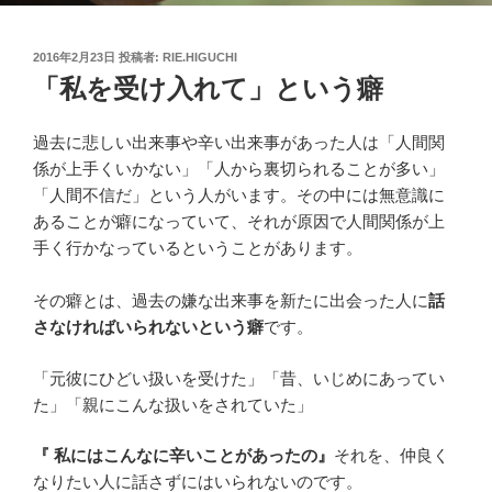
投
2016年2月23日
投稿者:
RIE.HIGUCHI
稿
「私を受け入れて」という癖
日:
過去に悲しい出来事や辛い出来事があった人は「人間関
係が上手くいかない」「人から裏切られることが多い」
「人間不信だ」という人がいます。その中には無意識に
あることが癖になっていて、それが原因で人間関係が上
手く行かなっているということがあります。
その癖とは、過去の嫌な出来事を新たに出会った人に
話
さなければいられないという癖
です。
「元彼にひどい扱いを受けた」「昔、いじめにあってい
た」「親にこんな扱いをされていた」
『 私にはこんなに辛いことがあったの』
それを、仲良く
なりたい人に話さずにはいられないのです。