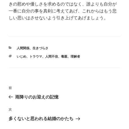
きの慰めや優しさを求めるのではなく、誰よりも自分が
一番に自分の事を真剣に考えてあげ、これからはもう悲
しい思いはさせないよう引き上げてあげましょう。
カ
人間関係
、
生きづらさ
テ
タ
いじめ
、
トラウマ
、
人間不信
、
毒親
、
理解者
ゴ
グ
リ
ー
投
前
前
稿
の
雨降りのお迎えの記憶
ナ
投
ビ
稿
次
次
ゲ
の
多くないと思われる結婚のかたち
投
ー