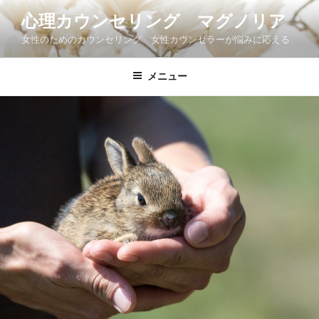
コ
心理カウンセリング マグノリア
ン
女性のためのカウンセリング 女性カウンセラーが悩みに応える
テ
ン
ツ
メニュー
へ
ス
キ
ッ
プ