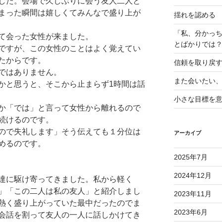
した。会場で久しぶりに会う友人二人と
まった瞬間は嬉しくてみんなで盛り上が
揺れを認める
「私、分かっ
て会った女性が来ました。
とばかりでは
ですが、この女性のことはよく覚えてい
たからです。
信頼を取り戻
ではありません。
また会いたい
かと思うと、そこから止まらず1時間は話
小さな目標を
か「では」と言って女性から離れるので
続けるのです。
ので失礼します」そう伝えても１分位は
アーカイブ
めるのです。
2025年7月
2024年12月
達に駆け寄ってきました。私から軽く
」「この二人は私の友人」と紹介しまし
2023年11月
熱く盛り上がっていた最中だったのでま
2023年6月
会話を割って友人の一人に話しかけてき