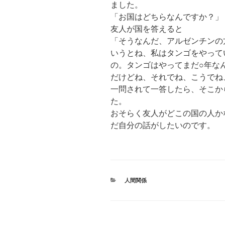
ました。
「お国はどちらなんですか？」
友人が国を答えると
「そうなんだ、アルゼンチンの
いうとね、私はタンゴをやって
の。タンゴはやってまだ○年な
だけどね、それでね、こうでね
一問されて一答したら、そこか
た。
おそらく友人がどこの国の人か
だ自分の話がしたいのです。
カ
人間関係
テ
ゴ
リ
ー