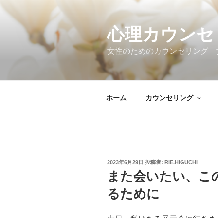
コ
ン
テ
心理カウンセ
ン
女性のためのカウンセリング 
ツ
へ
ス
キ
ホーム
カウンセリング
ッ
プ
投
2023年6月29日
投稿者:
RIE.HIGUCHI
稿
また会いたい、こ
日:
るために