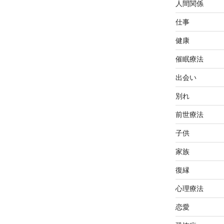
人間関係
仕事
健康
催眠療法
出会い
別れ
前世療法
子供
家族
復縁
心理療法
恋愛