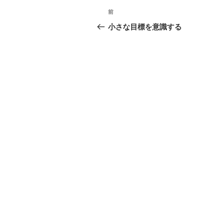
投
前
前
稿
の
小さな目標を意識する
投
ナ
稿
ビ
ゲ
ー
シ
ョ
ン