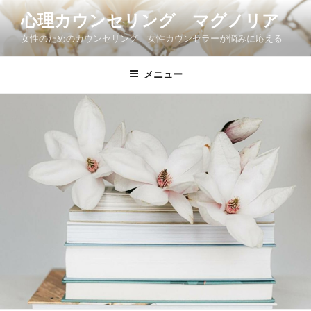
コ
心理カウンセリング マグノリア
ン
女性のためのカウンセリング 女性カウンセラーが悩みに応える
テ
ン
ツ
メニュー
へ
ス
キ
ッ
プ