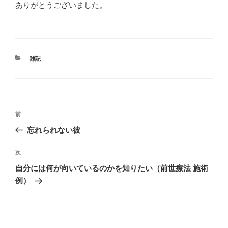
ありがとうございました。
カ
雑記
テ
ゴ
リ
ー
投
前
前
稿
の
忘れられない彼
ナ
投
ビ
稿
次
次
ゲ
の
自分には何が向いているのかを知りたい（前世療法 施術
投
ー
例）
稿
シ
ョ
ン