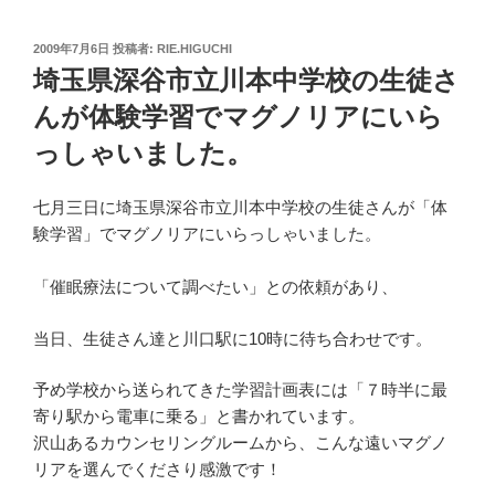
投
2009年7月6日
投稿者:
RIE.HIGUCHI
稿
埼玉県深谷市立川本中学校の生徒さ
日:
んが体験学習でマグノリアにいら
っしゃいました。
七月三日に埼玉県深谷市立川本中学校の生徒さんが「体
験学習」でマグノリアにいらっしゃいました。
「催眠療法について調べたい」との依頼があり、
当日、生徒さん達と川口駅に10時に待ち合わせです。
予め学校から送られてきた学習計画表には「７時半に最
寄り駅から電車に乗る」と書かれています。
沢山あるカウンセリングルームから、こんな遠いマグノ
リアを選んでくださり感激です！