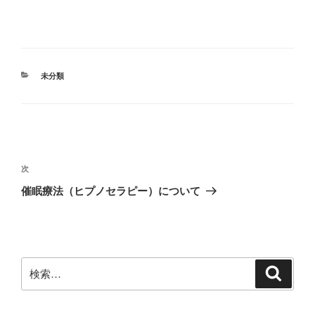
カ
未分類
テ
ゴ
リ
ー
投
稿
次
次
ナ
の
催眠療法（ヒプノセラピー）について
ビ
投
稿
ゲ
ー
シ
検
検
索
ョ
索:
ン