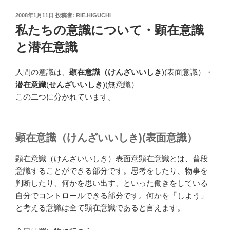
投
2008年1月11日
投稿者:
RIE.HIGUCHI
稿
私たちの意識について・顕在意識
日:
と潜在意識
人間の意識は、
顕在意識（けんざいいしき
)(表面意識）
・
潜在意識
(
せんざいいしき
)(無意識）
この二つに分かれています。
顕在意識（けんざいいしき)(表面意識）
顕在意識（けんざいいしき）表面意顕在意識とは、普段
意識することができる部分です。思考をしたり、物事を
判断したり、何かを思い出す、といった働きをしている
自分でコントロールできる部分です。何かを「しよう」
と考える意識は全て顕在意識であると言えます。