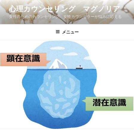
コ
心理カウンセリング マグノリア
ン
女性のためのカウンセリング 女性カウンセラーが悩みに応える
テ
ン
ツ
メニュー
へ
ス
キ
ッ
プ