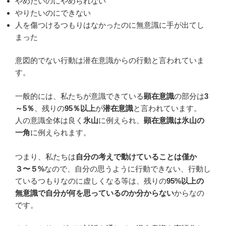
やめたいのにやめられない
やりたいのにできない
人を傷つけるつもりはなかったのに無意識に手が出てし
まった
意図的でない行動は潜在意識からの行動と言われていま
す。
一般的には、私たちが意識できている
顕在意識
の部分は
3
～5％
、
残りの
95％以上
が
潜在意識
と言われています。
人の意識全体は良く
氷山
に例えられ、
顕在意識は氷山の
一角
に例えられます。
つまり、私たちは
自分の考えで動けていることは僅か
３〜５%
なので、自分の思うように行動できない、行動し
ているつもりなのに虚しくなる等は、残りの
95%以上の
無意識で自分が何を思っているのか分からない
からなの
です。