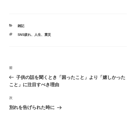
カ
雑記
テ
タ
SNS疲れ
、
人生
、
震災
ゴ
グ
リ
ー
投
前
前
稿
の
子供の話を聞くとき「困ったこと」より「嬉しかった
ナ
投
こと」に注目すべき理由
ビ
稿
ゲ
次
次
の
ー
別れを告げられた時に
投
シ
稿
ョ
ン