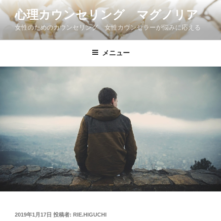
コ
心理カウンセリング マグノリア
ン
女性のためのカウンセリング 女性カウンセラーが悩みに応える
テ
ン
ツ
メニュー
へ
ス
キ
ッ
プ
投
2019年1月17日
投稿者:
RIE.HIGUCHI