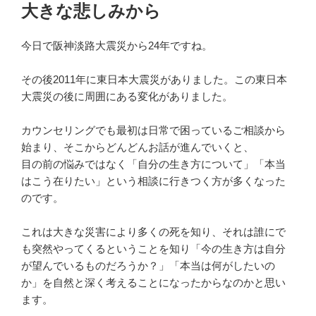
稿
大きな悲しみから
日:
今日で阪神淡路大震災から24年ですね。
その後2011年に東日本大震災がありました。この東日本
大震災の後に周囲にある変化がありました。
カウンセリングでも最初は日常で困っているご相談から
始まり、そこからどんどんお話が進んでいくと、
目の前の悩みではなく「自分の生き方について」「本当
はこう在りたい」という相談に行きつく方が多くなった
のです。
これは大きな災害により多くの死を知り、それは誰にで
も突然やってくるということを知り「今の生き方は自分
が望んでいるものだろうか？」「本当は何がしたいの
か」を自然と深く考えることになったからなのかと思い
ます。